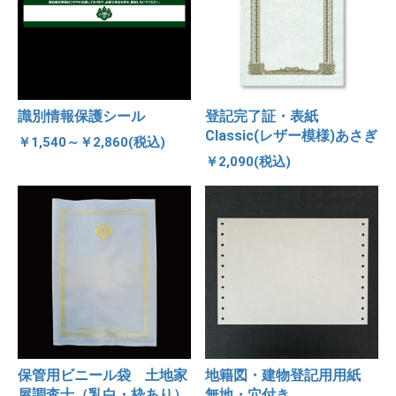
識別情報保護シール
登記完了証・表紙
Classic(レザー模様)あさぎ
￥1,540～￥2,860(税込)
￥2,090(税込)
保管用ビニール袋 土地家
地籍図・建物登記用用紙
屋調査士（乳白・枠あり）
無地・穴付き