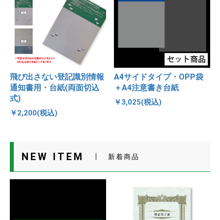
飛び出さない登記識別情報
A4サイドタイプ・OPP袋
通知書用・台紙(両面切込
＋A4注意書き台紙
式)
￥3,025(税込)
￥2,200(税込)
NEW ITEM
新着商品